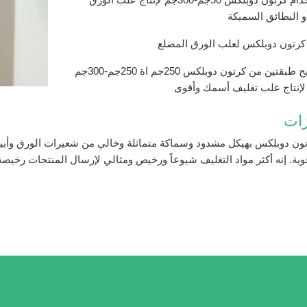
و البطائق السميكة
رتون دوبلكس لعلب الورق المضلع
يتم تصفيح طبقتين من كرتون دوبلكس 250جم اة 250جم-300جم
إنتاج علب تغليف أسمك وأقوى
زات
رتون دوبلكس بهيكل مشدود وسماكة متماثلة وخالي من شعيرات الورق 
وية. إنه أكثر مواد التغليف شيوعاً ورخيص ومثالي لإرسال المنتجات رخيصة