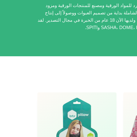
 مؤسسة شاملة تعمل كمورد للمواد الورقية ومصنع للمنتجات الورقية ومزود
لشاملة بداية من تصميم العبوات ووصولاً إلى إنتاج
ومعالجة المنتجات الرقع الورقية. أنشأت شركة Weida في سنة 1989، ولديها الآن 18 عام من الخبرة في مجال التصدير. لقد