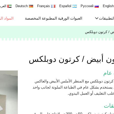
English
Русский
Español
Français
Deutsch
العرب
لتطبيقات
العبوات الورقية المطبوعة المخصصة
المواد ال
ض / كرتون دوبلكس
ن أبيض / كرتون دوبلكس
عام
رتون دوبلكس مع المنظر الأملس الأبيض والعاكس
 يستخدم بشكل عام في الطباعة الملونة لجانب واحد
لب التغليف أو العمل اليدوي.
قات
يتم إستخدام كرتون دوبلكس 50جم-300جم لإنتاج علب الورق