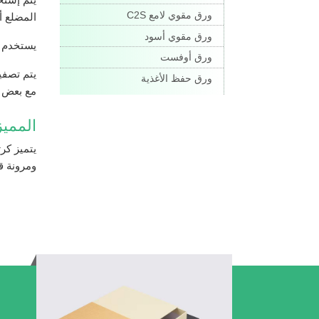
ورق مقوي لامع C2S
المضلع أ
ورق مقوي أسود
يستخدم ك
ورق أوفست
ورق حفظ الأغذية
مع بعض ل
الممي
يتميز ك
ومرونة ق