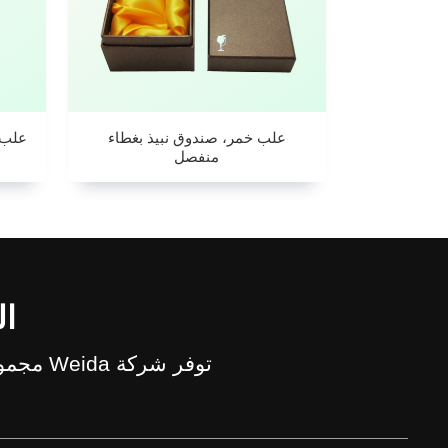
علب خمر، صندوق نبيذ بغطاء
علب 
منفصل
ال
توفر شركة Weida مجموعة متنوعة من الأنماط، المواد، الأحجام للصناديق والأكياس الورقية المخصصة.