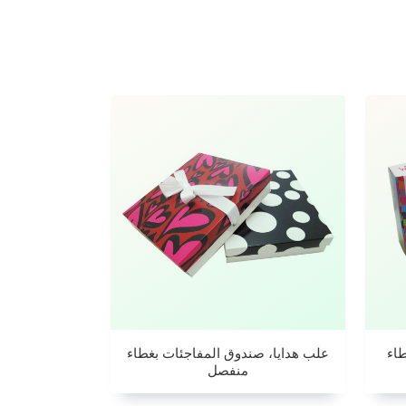
اء
علب هدايا، صندوق المفاجئات بغطاء
منفصل