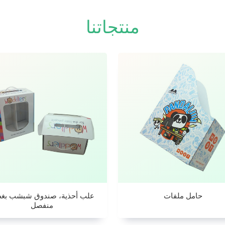
منتجاتنا
حامل ملفات
علب أحذية، صندوق شبشب بغط
منفصل