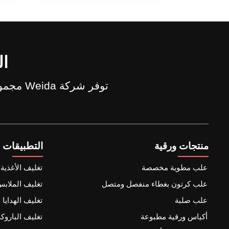
ال
توفر شركة Weida مجموعة متنوعة من الأنماط، المواد، الأحجام للصناديق والأكياس الورقية المخصصة.
منتجات ورقية
التطبيقات
علب مطوية مخصصة
تغليف الأغذية
علب كرتون بغطاء منفصل ومتصل
تغليف الملاب
علب صلبة
تغليف الهدايا
أكياس ورقية مطبوعة
تغليف الباروكة