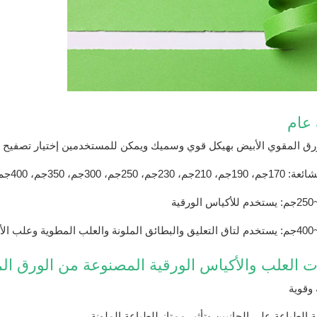
عام
ورق المقوي الأبيض بهيكل قوي وسميك ويمكن للمستخدمين إختيار تصفيح
230جم، 250جم، 300جم، 350جم، 400جم
 العلب والأكياس الورقية المصنوعة من الورق ال
 وقوية
 الطباعة على الجانبين وتأثير ممتاز للطباعة الملونة