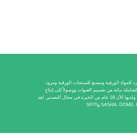
 مؤسسة شاملة تعمل كمورد للمواد الورقية ومصنع للمنتجات الورقية ومزود
لشاملة بداية من تصميم العبوات ووصولاً إلى إنتاج
ومعالجة المنتجات الرقع الورقية. أنشأت شركة Weida في سنة 1989، ولديها الآن 18 عام من الخبرة في مجال التصدير. لقد