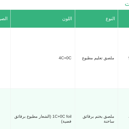
ت
النوع
اللون
الصو
ملصق تعليم مطبوع
4C+0C
ملصق بختم برقائق
1C+0C foil (الشعار مطبوع برقائق
ساخنة
فضية)