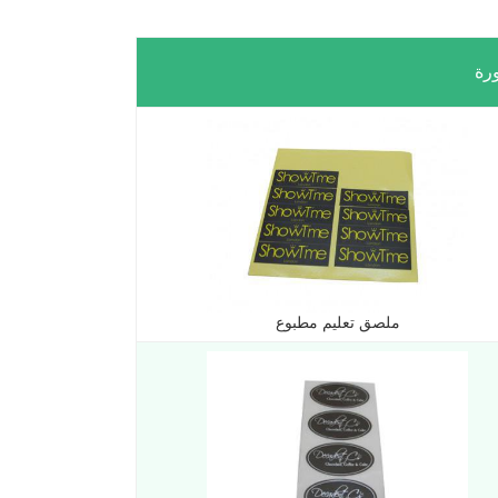
رة
ملصق تعليم مطبوع