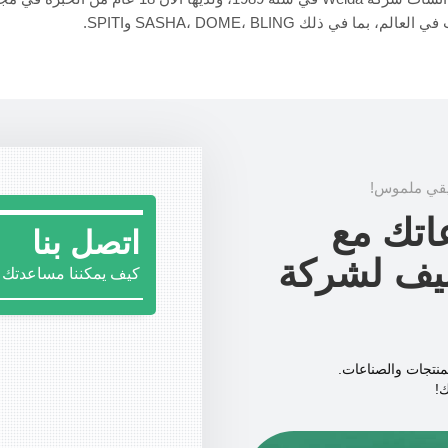
الم، بما في ذلك SASHA، DOME، BLING وSPITI.
اتك مع
اتصل بنا
غليف لشركة
كيف يمكننا مساعدتك ا
منتجات والصناعات.
ك!