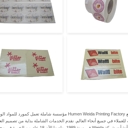
يعد مصنع Humen Weida Printing Factory مؤسسة شاملة تع
 للعملاء في جميع أنحاء العالم. نقدم الخدمات الشاملة بداية من تصميم الع
الورقية. أنشأت شركة Weida في سنة 1989، 