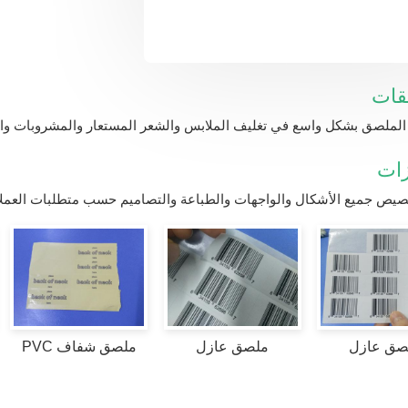
قات
لملصق بشكل واسع في تغليف الملابس والشعر المستعار والمشروبات والأ
زات
يص جميع الأشكال والواجهات والطباعة والتصاميم حسب متطلبات العملا
صق عازل
ملصق عازل
ملصق شفاف PVC