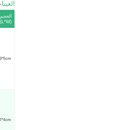
العينا
الحجم
(L*W)
9*5cm
7*4cm