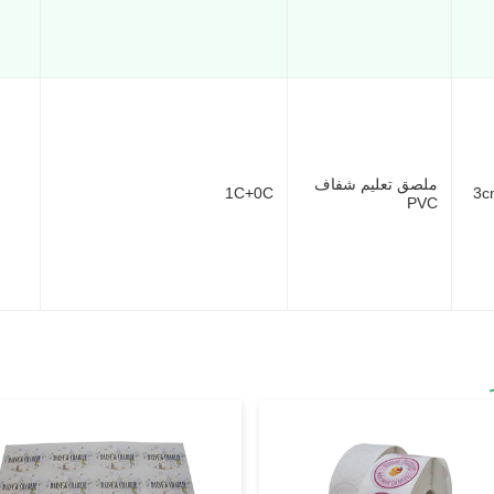
ملصق تعليم شفاف
1C+0C
PVC