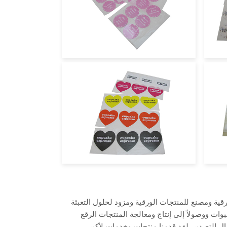
مل كمورد للمواد الورقية ومصنع للمنتجات الورقية ومزود لحلول التعبئة
بوات ووصولاً إلى إنتاج ومعالجة المنتجات الرقع
ولديها الآن 18 عام من الخبرة في مجال التصدير. لقد قدمنا منتجات وخدمات لأكبر