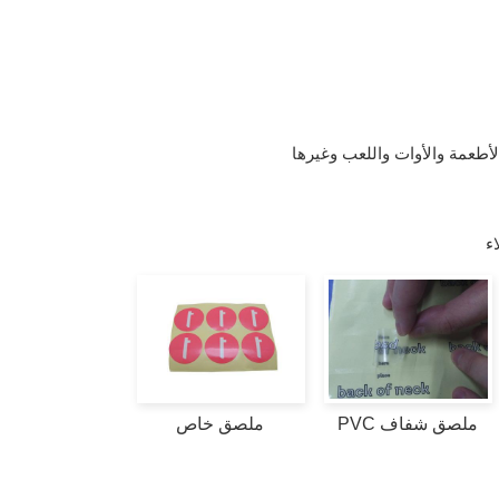
طعمة والأوات واللعب وغيرها
ء
ملصق شفاف PVC
ملصق خاص