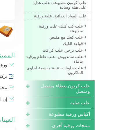
علب كرتون مطبوعة، علب هدايا
على هيئة وسادة
علب المواد الغذائية، علبة ورقية
علب كب كيك، علب ورقية
مطبوعة
علب كعك مع مقبض
قواعد الكيك
علب برجر، علب كرافت
الممي
علب ساندويش، علب طعام ورقية
بنافذة
ورق 
علب حلويات، علبة مقسمة لحلوى
الماكرون
تركي
علب كرتون بغطاء منفصل
محمو
ومتصل
إن ا
علب صلبة
أكياس ورقية مطبوعة
العينا
منتجات ورقية أخرى