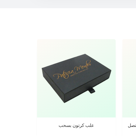
تصل
علب كرتون بسحب