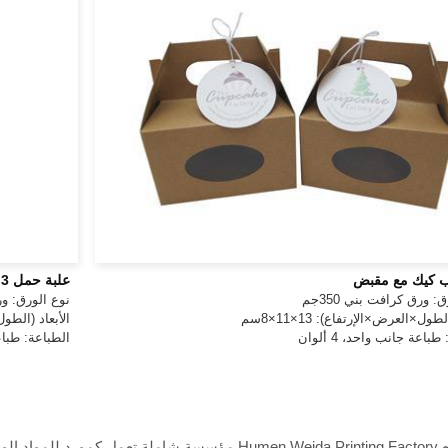
 كيك مع مقبض
علبة حمل 3 قوارير من النبيذ ، علبة ورق مضلع أبيض
: ورق كرافت بني 350جم
نوع الورق: ورق مقوى 350جم 
لطول×العرض×الإرتفاع): 13×11×8سم
الأبعاد (الطول×ال
باعة جانب واحد، 4 ألوان
الطباعة: طباعة ج
يعد مصنع Humen Weida Printing Factory مؤسسة شاملة تع