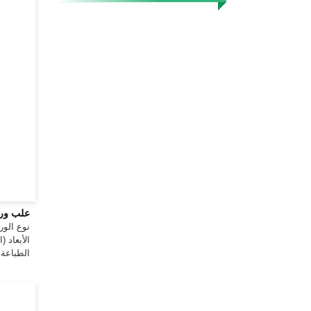
علب ورق
نوع الورق: ورق م
الأبعاد (ال
الطباعة: ط