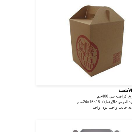
لأطعمة
 كرافت بني 400جم
عرض×الإرتفاع): 15×15×24سم
عة جانب واحد، لون واحد