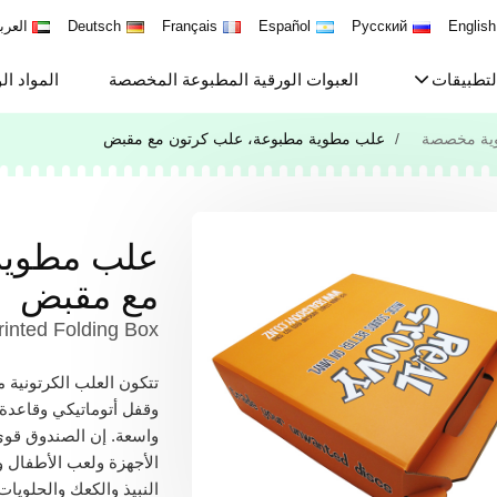
English
Русский
Español
Français
Deutsch
العرب
لتطبيقات
العبوات الورقية المطبوعة المخصصة
المواد ال
ية مخصصة
علب مطوية مطبوعة، علب كرتون مع مقبض
علب مطوية
مع مقبض
inted Folding Box
تتكون العلب الكرتونية 
وقفل أتوماتيكي وقاعدة
واسعة. إن الصندوق قوي ب
الأجهزة ولعب الأطفال وغ
النبيذ والكعك والحلويات