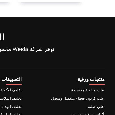
ال
توفر شركة Weida مجموعة متنوعة من الأنماط، المواد، الأحجام للصناديق والأكياس الورقية المخصصة.
منتجات ورقية
التطبيقات
علب مطوية مخصصة
تغليف الأغذية
علب كرتون بغطاء منفصل ومتصل
تغليف الملاب
علب صلبة
تغليف الهدايا
أكياس ورقية مطبوعة
تغليف الباروكة