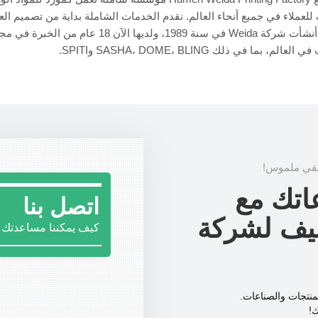
 للعملاء في جميع أنحاء العالم. نقدم الخدمات الشاملة بداية من تصميم الع
الورقية. أنشأت شركة Weida في سنة 1989، 
الم، بما في ذلك SASHA، DOME، BLING وSPITI.
اتك مع
اتصل بنا
غليف لشركة
كيف يمكننا مساعدتك ا
منتجات والصناعات.
ك!