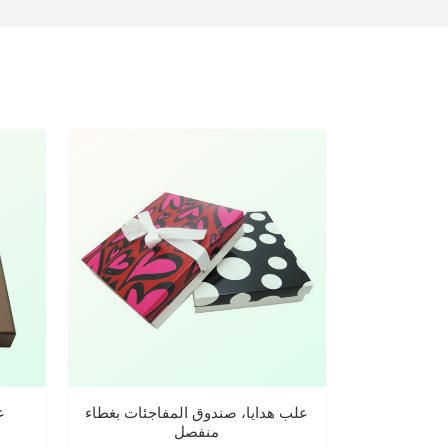
علب هدايا، صندوق المفاجئات بغطاء
ع
منفصل