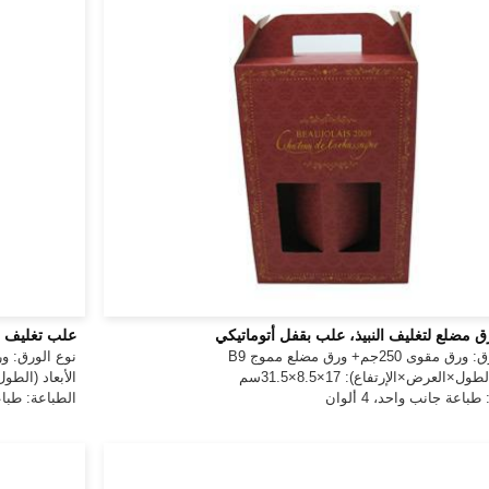
 مضلع لتغليف النبيذ، علب بقفل أتوماتيكي
علب تغليف ا
قوى 250جم+ ورق مضلع مموج B9
نوع الورق: ورق
طول×العرض×الإرتفاع): 17×8.5×31.5سم
الأبعاد (الطول×ال
باعة جانب واحد، 4 ألوان
الطباعة: طبا