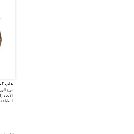
علب كب
نوع الورق
الأبعاد (ا
الطباعة: ط