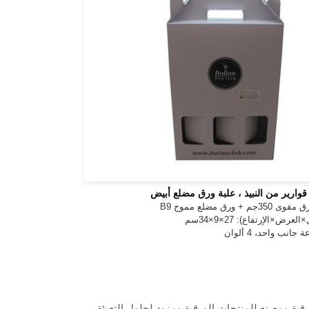
+ ورق مضلع مموج B9
عرض×الإرتفاع): 27×9×34سم
انب واحد، 4 ألوان
مل كمورد للمواد الورقية ومصنع للمنتجات الورقية ومزود لحلول التعبئة